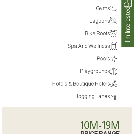
Gyms
I'm Interested
Lagoons
Bike Roots
Spa And Wellness
Pools
Playgrounds
Hotels & Boutique Hotels
Jogging Lanes
10
M
-
20
M
PRICE RANGE