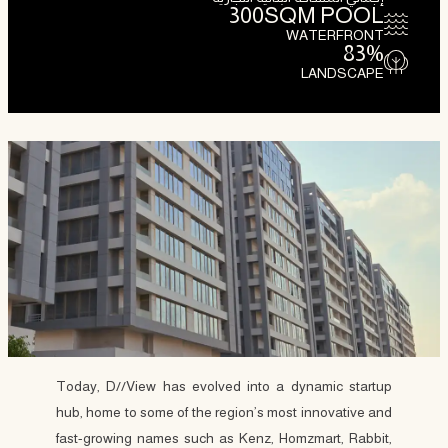
300
SQM POOL
WATERFRONT
83
%
LANDSCAPE
Today, D//View has evolved into a dynamic startup
hub, home to some of the region’s most innovative and
fast-growing names such as Kenz, Homzmart, Rabbit,