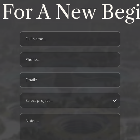
 For A New Begi
Full Name
contact us form
Phone
Email
Project
Notes