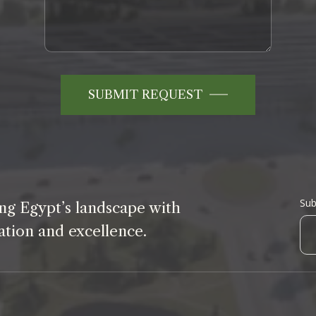
SUBMIT REQUEST
Sub
ng Egypt’s landscape with
n
ation and excellence.