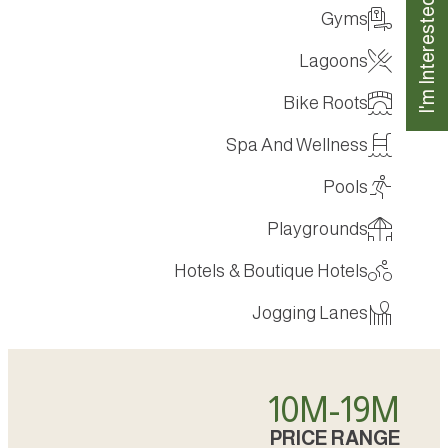
I'm Interested
Gyms
Lagoons
Bike Roots
Spa And Wellness
Pools
Playgrounds
Hotels & Boutique Hotels
Jogging Lanes
10
M
-
20
M
PRICE RANGE