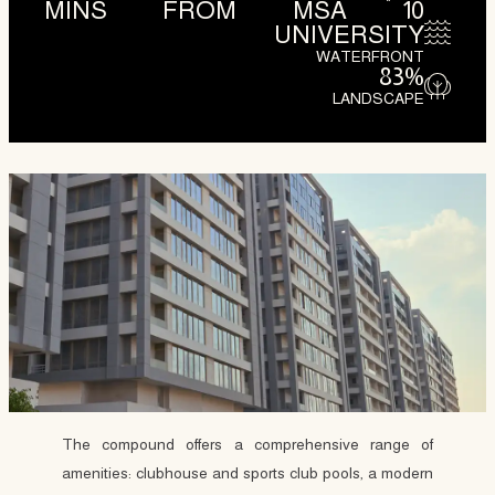
MINS FROM MSA
10
UNIVERSITY
WATERFRONT
83
%
LANDSCAPE
The compound offers a comprehensive range of
amenities: clubhouse and sports club pools, a modern